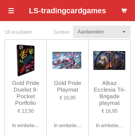
Ga
LS-tradingcardgames
direct
naar
de
18 resultaten
Sorteer:
hoofdinhoud
Gold Pride
Gold Pride
Albaz
Duelist 9-
Playmat
Ecclesia Tri-
Pocket
Brigade
€ 16,95
Portfolio
playmat
€ 12,50
€ 16,95
In winkelwagen
In winkelwagen
In winkelwagen