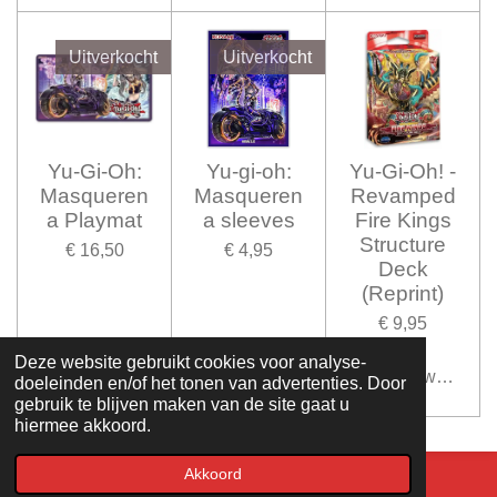
Uitverkocht
Uitverkocht
Yu-Gi-Oh:
Yu-gi-oh:
Yu-Gi-Oh! -
Masqueren
Masqueren
Revamped
a Playmat
a sleeves
Fire Kings
Structure
€ 16,50
€ 4,95
Deck
(Reprint)
€ 9,95
Deze website gebruikt cookies voor analyse-
Uitverkocht
Uitverkocht
In winkelwagen
doeleinden en/of het tonen van advertenties. Door
gebruik te blijven maken van de site gaat u
hiermee akkoord.
Akkoord
© LS-tradingcardgames 2020. Design - Justin.