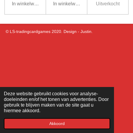
In winkelwagen
In winkelwagen
Uitverkocht
© LS-tradingcardgames 2020. Design - Justin.
Deze website gebruikt cookies voor analyse-
doeleinden en/of het tonen van advertenties. Door
gebruik te blijven maken van de site gaat u
hiermee akkoord.
Akkoord