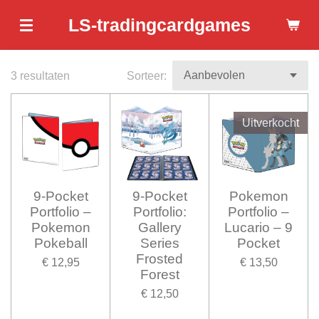
Ga
LS-tradingcardgames
direct
naar
de
3 resultaten
Sorteer:
hoofdinhoud
Uitverkocht
9-Pocket
9-Pocket
Pokemon
Portfolio –
Portfolio:
Portfolio –
Pokemon
Gallery
Lucario – 9
Pokeball
Series
Pocket
Frosted
€ 12,95
€ 13,50
Forest
€ 12,50