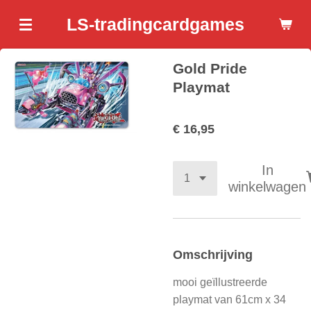
Ga
LS-tradingcardgames
direct
naar
Gold Pride
de
hoofdinhoud
Playmat
€ 16,95
In
winkelwagen
Omschrijving
mooi geïllustreerde
playmat van 61cm x 34