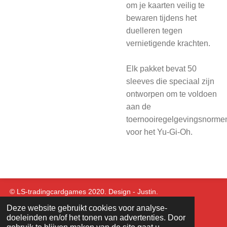
om je kaarten veilig te
bewaren tijdens het
duelleren tegen
vernietigende krachten.
Elk pakket bevat 50
sleeves die speciaal zijn
ontworpen om te voldoen
aan de
toernooiregelgevingsnorme
voor het Yu-Gi-Oh.
© LS-tradingcardgames 2020. Design - Justin.
Deze website gebruikt cookies voor analyse-
doeleinden en/of het tonen van advertenties. Door