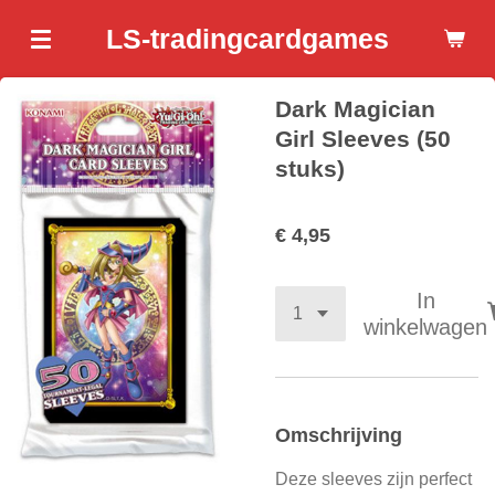
Ga
LS-tradingcardgames
direct
naar
Dark Magician
de
hoofdinhoud
Girl Sleeves (50
stuks)
€ 4,95
In
winkelwagen
Omschrijving
Deze sleeves zijn perfect