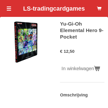
Ga
LS-tradingcardgames
direct
naar
Yu-Gi-Oh
de
hoofdinhoud
Elemental Hero 9-
Pocket
€ 12,50
In winkelwagen
Omschrijving