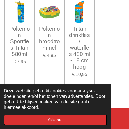
Pokemo
Pokemo
Tritan
n
n
drinkfles
Sportfle
broodtro
/
s Tritan
mmel
waterfle
580ml
s 480 ml
€ 4,95
- 18 cm
€ 7,95
hoog
€ 10,95
In winkelwagen
In winkelwagen
In winkelwagen
Deze website gebruikt cookies voor analyse-
doeleinden en/of het tonen van advertenties. Door
gebruik te blijven maken van de site gaat u
hiermee akkoord.
© LS-tradingcardgames 2020. Design - Justin.
Akkoord