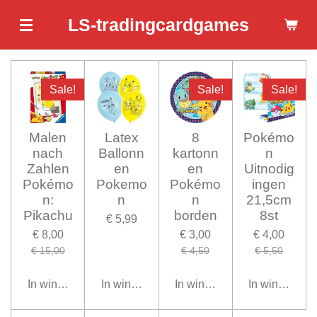
Ga
LS-tradingcardgames
direct
naar
de
hoofdinhoud
Sale!
Sale!
Sale!
Malen
Latex
8
Pokémo
nach
Ballonn
kartonn
n
Zahlen
en
en
Uitnodig
Pokémo
Pokemo
Pokémo
ingen
n:
n
n
21,5cm
Pikachu
borden
8st
€ 5,99
€ 8,00
€ 3,00
€ 4,00
€ 15,00
€ 4,50
€ 5,50
In winkelwagen
In winkelwagen
In winkelwagen
In winkelwag