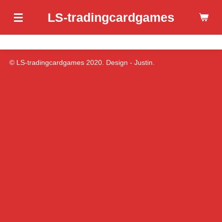
Ga
LS-tradingcardgames
direct
naar
de
hoofdinhoud
© LS-tradingcardgames 2020. Design - Justin.