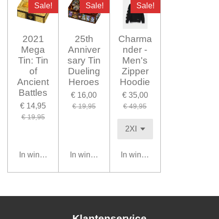
Sale!
Sale!
Sale!
2021
25th
Charma
Mega
Anniver
nder -
Tin: Tin
sary Tin
Men's
of
Dueling
Zipper
Ancient
Heroes
Hoodie
Battles
€ 16,00
€ 35,00
€ 14,95
€ 19,95
€ 49,95
€ 19,95
In winkelwagen
In winkelwagen
In winkelwagen
Klantenservice