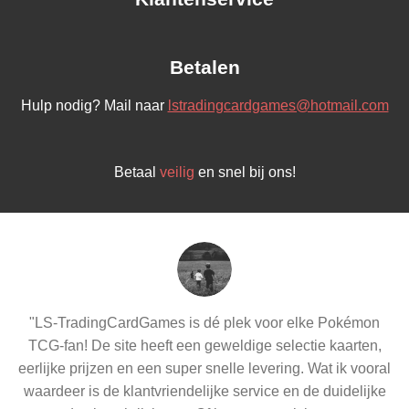
Betalen
Hulp nodig? Mail naar
lstradingcardgames@hotmail.com
Betaal
veilig
en snel bij ons!
"LS-TradingCardGames is dé plek voor elke Pokémon
TCG-fan! De site heeft een geweldige selectie kaarten,
eerlijke prijzen en een super snelle levering. Wat ik vooral
waardeer is de klantvriendelijke service en de duidelijke