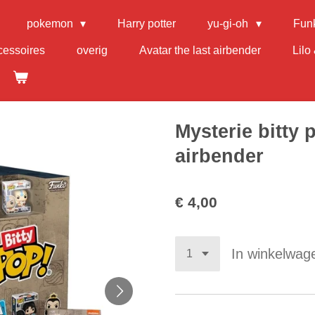
pokemon
Harry potter
yu-gi-oh
Fun
cessoires
overig
Avatar the last airbender
Lilo 
Mysterie bitty 
airbender
€ 4,00
In winkelwag