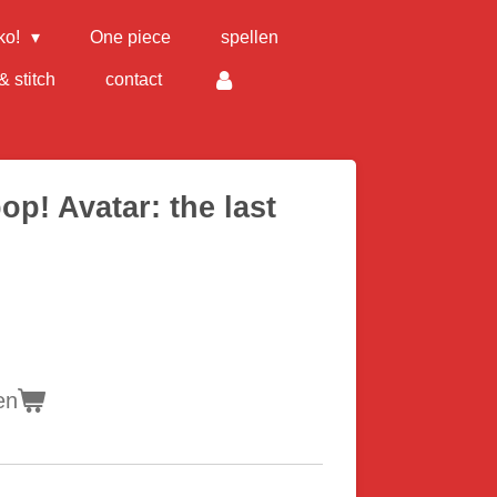
ko!
One piece
spellen
& stitch
contact
pop! Avatar: the last
en