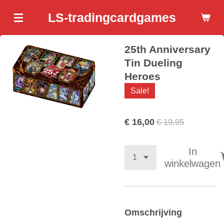
Ga
LS-tradingcardgames
direct
naar
25th Anniversary
de
hoofdinhoud
Tin Dueling
Heroes
Sale!
€ 16,00
€ 19,95
In
winkelwagen
Omschrijving