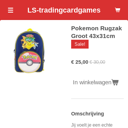
Ga
LS-tradingcardgames
direct
naar
Pokemon Rugzak
de
hoofdinhoud
Groot 43x31cm
Sale!
€ 25,00
€ 30,00
In winkelwagen
Omschrijving
Jij voelt je een echte