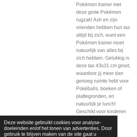
Pokémon trainer met
deze grote Pokémon
rugzak! Ash en zijn
vrienden hebben hun tas
altijd bij zich, want een
Pokémon trainer moet
natuurlijk van alles bij
zich hebben. Gelukkig is
deze tas 43x31 cm groot,
waardoor jij meer dan
genoeg ruimte hebt voor
Pokéballs, boeken of
plattegronden, en
natuurlijk je lunch!
Geschikt voor kinderen
vanaf 3 jaar.
Deze website gebruikt cookies voor analyse-
doeleinden en/of het tonen van advertenties. Door
gebruik te blijven maken van de site gaat u