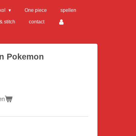
ko!
One piece
spellen
& stitch
contact
en Pokemon
en