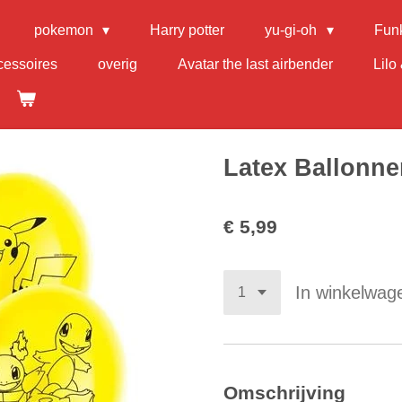
pokemon
Harry potter
yu-gi-oh
Fun
cessoires
overig
Avatar the last airbender
Lilo 
Latex Ballonn
€ 5,99
In winkelwag
Omschrijving