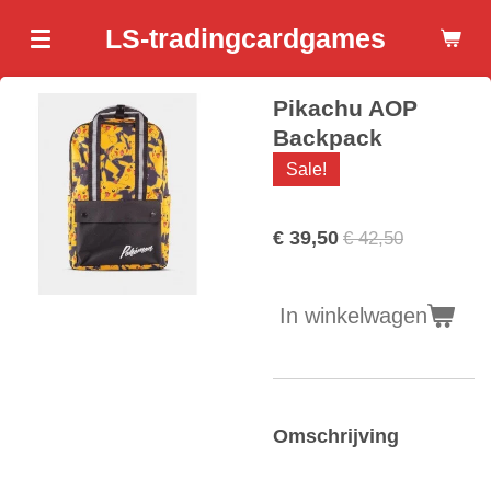
Ga
LS-tradingcardgames
direct
naar
Pikachu AOP
de
hoofdinhoud
Backpack
Sale!
€ 39,50
€ 42,50
In winkelwagen
Omschrijving