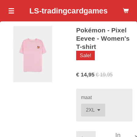
Ga
LS-tradingcardgames
direct
naar
Pokémon - Pixel
de
hoofdinhoud
Eevee - Women's
T-shirt
Sale!
€ 14,95
€ 19,95
maat
In