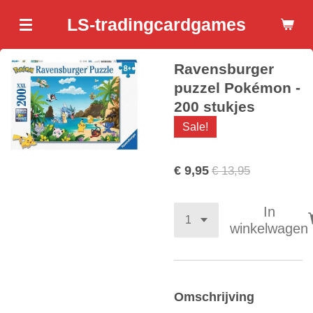
Ga
LS-tradingcardgames
direct
naar
Ravensburger
de
hoofdinhoud
puzzel Pokémon -
200 stukjes
Sale!
€ 9,95
€ 13,95
In
winkelwagen
Omschrijving