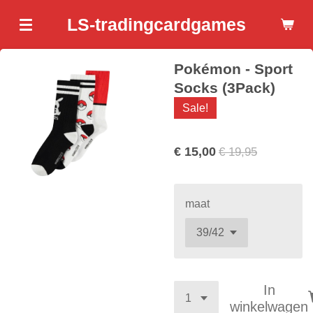
Ga
LS-tradingcardgames
direct
naar
Pokémon - Sport
de
hoofdinhoud
Socks (3Pack)
Sale!
€ 15,00
€ 19,95
maat
In
winkelwagen