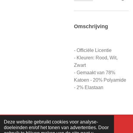
Omschrijving
- Officiële Licentie
- Kleuren: Rood, Wit,
Zwart
- Gemaakt van 78%
Katoen - 20% Polyamide
- 2% Elastaan
Deze website gebruikt cookies voor analyse-
© LS-tradingcardgames 2020. Design - Justin.
doeleinden en/of het tonen van advertenties. Door