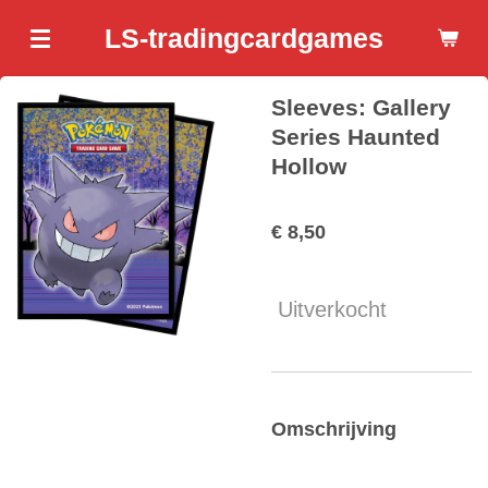
Ga
LS-tradingcardgames
direct
naar
Sleeves: Gallery
de
hoofdinhoud
Series Haunted
Hollow
€ 8,50
Uitverkocht
Omschrijving