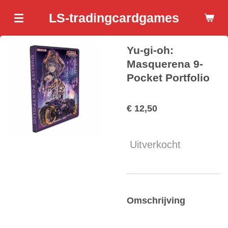
Ga
LS-tradingcardgames
direct
naar
Yu-gi-oh:
de
hoofdinhoud
Masquerena 9-
Pocket Portfolio
€ 12,50
Uitverkocht
Omschrijving