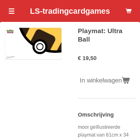
Ga
LS-tradingcardgames
direct
naar
Playmat: Ultra
de
hoofdinhoud
Ball
€ 19,50
In winkelwagen
Omschrijving
mooi geïllustreerde
playmat van 61cm x 34