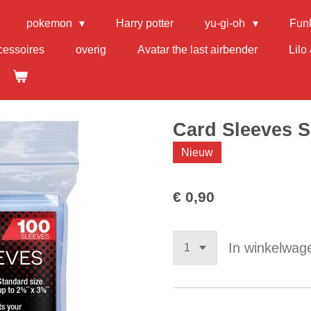
pokemon
Harry potter
yu-gi-oh
Fun
cessoires
overig
Avatar the last airbender
Lilo 
Card Sleeves So
Nieuw
€ 0,90
In winkelwag