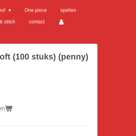
ko!
One piece
spellen
& stitch
contact
ft (100 stuks) (penny)
en