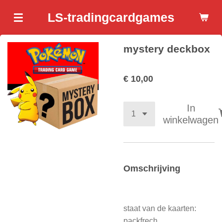
Ga
LS-tradingcardgames
direct
naar
mystery deckbox
de
hoofdinhoud
€ 10,00
In
winkelwagen
Omschrijving
staat van de kaarten:
packfrech