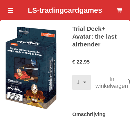
Ga
LS-tradingcardgames
direct
naar
Trial Deck+
de
hoofdinhoud
Avatar: the last
airbender
€ 22,95
In
winkelwagen
Omschrijving