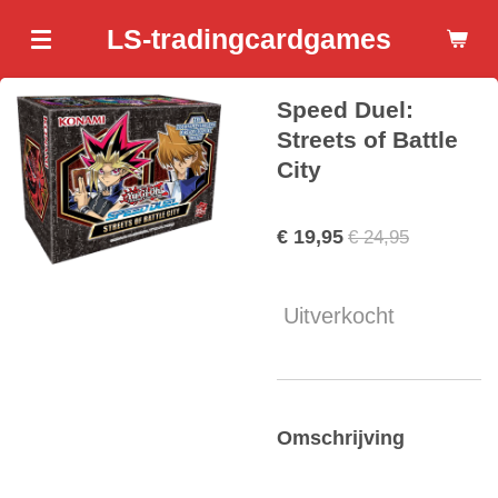
Ga
LS-tradingcardgames
direct
naar
Speed Duel:
de
hoofdinhoud
Streets of Battle
City
€ 19,95
€ 24,95
Uitverkocht
Omschrijving